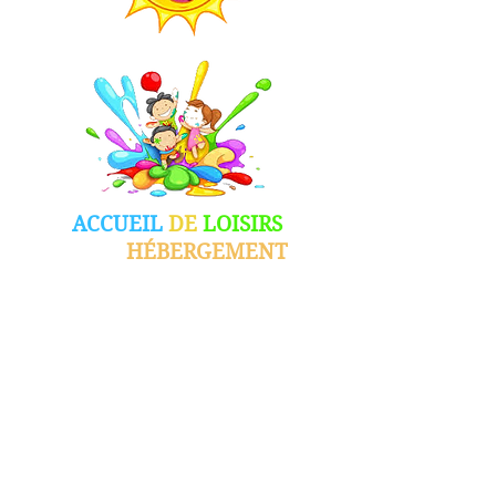
ACCUEIL
DE
LOISIRS
SANS
HÉBERGEMENT
Afin de répondre aux besoins des
familles durant les périodes de
vacances scolaires, la MJC de Carling
en partenariat avec la municipalité
a mis en place un Accueil de Loisirs
Sans Hébergement.
Ainsi, un accueil est proposé une
semaine pendant les petites
vacances scolaires (sauf vacances de