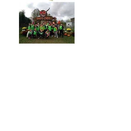
Les sorties
:
Les sorties à l’extérieur (cinéma,
parc d'attraction, visites de
châteaux, musées, centre
équestre…) ont lieu une fois par
session, en général le vendredi,
toute la journée. Lors de la sortie, le
repas est tiré du sac.
Inscriptions
:
Les inscriptions se font sur dossier
téléchargeable sur ce site ou à