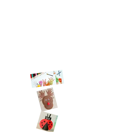
Les activités varient d’une session à
l’autre en fonction de l’équipe de
direction et d’animation qui établit
son propre projet pédagogique en
fonction d'une thématique.
Cependant, certaines activités sont
proposées à toutes les sessions et
restent constantes , telles que
l'atelier cuisine, le grand jeu et la
sortie de la semaine.