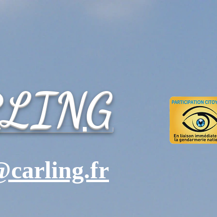
RLING
carling.fr