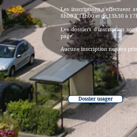
Les inscriptions s'effectuent 
8h00
à 12h00 et de 13h30 à 1
Les dossiers d'inscription son
page.
Aucune inscription ne sera pris
Dossier usager