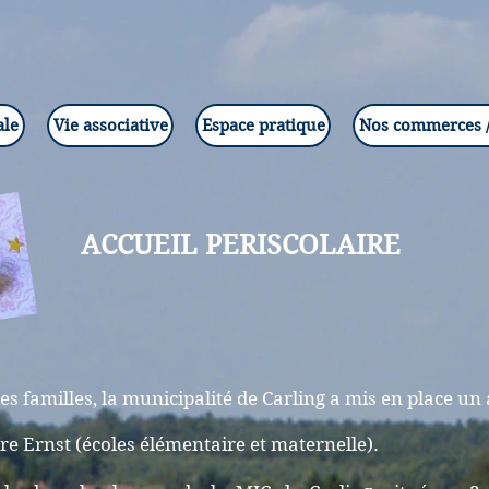
ale
Vie associative
Espace pratique
Nos commerces /
ACCUEIL PERISCOLAIRE
s familles, la municipalité de Carling a mis en place un 
re Ernst (écoles élémentaire et maternelle).