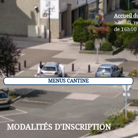
Accueil d
> lundi, m
de 16h00 
MENUS CANTINE
MODALITÉS D'INSCRIPTION