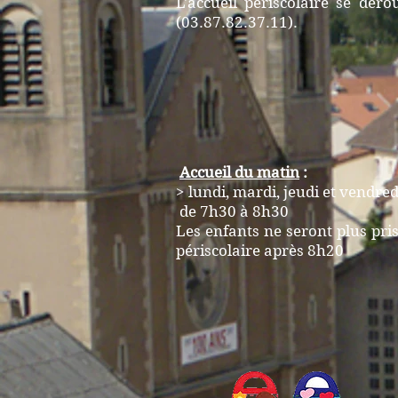
L'accueil périscolaire se dér
(03.87.82.37.11).
Accueil du matin
:
> lundi, mardi, jeudi et vendred
de 7h30 à 8h30
L
es enfants ne seront plus pri
périscolaire après 8h20