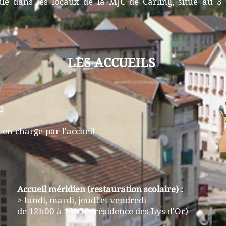
oule dans les locaux de la MJC de Carling, situé au 3
LES ACCUEILS
i
s en charge par l'accueil
Accueil méridien (restauration scolaire)
:
> lundi, mardi, jeudi et vendredi
de 12h00 à 13h30 (résidence des Lys d'Or)