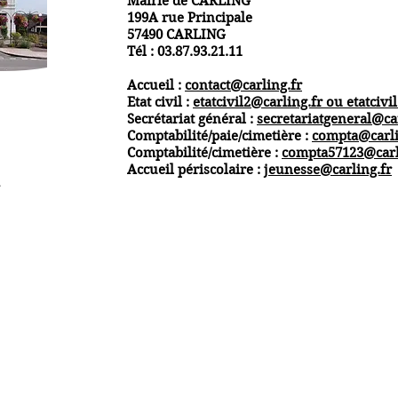
Mairie de CARLING
199A rue Principale
57490 CARLING
Tél : 03.87.93.21.11
Accueil :
contact@carling.fr
Etat civil :
etatcivil2@carling.fr ou
etatcivi
Secrétariat général :
secretariatgeneral@ca
Comptabilité/paie/cimetière :
compta@carli
Comptabilité/cimetière :
compta57123@carl
Accueil périscolaire :
jeunesse@carling.fr