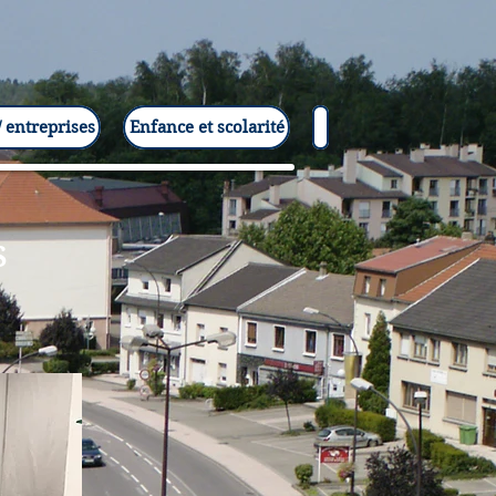
 entreprises
Enfance et scolarité
S