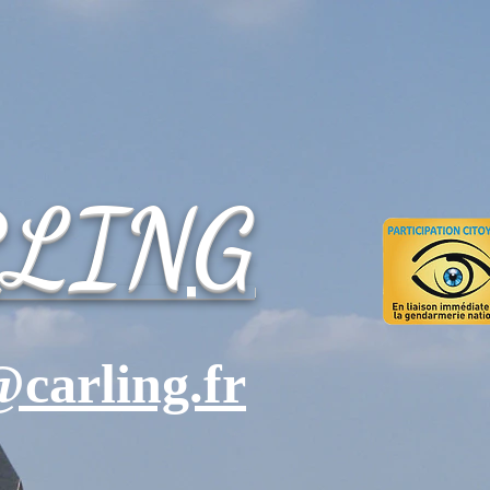
RLING
carling.fr