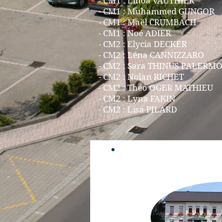
- CM1 : Linoa VAUTHIER
- CM1 : Muhammed GUNGOR
- CM1 : Maël CRUMBACH
- CM1 : Noé ADIER
-
CM2 : Elycia DECKER
- CM2 : Léna CANNIZZARO
- CM2 : Sara THINUS PALERM
- CM2 : Nolan RICHET
- CM2 : Théo OGER MATHIEU
- CM2 : Lyna FAKIN
- CM2 : Lisa PILARD