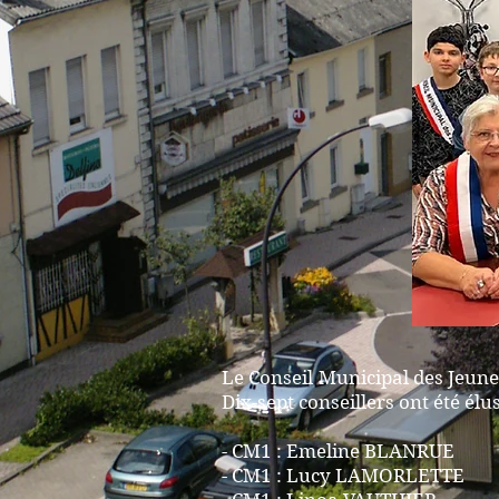
Le Conseil Municipal des Jeune
Dix-sept conseillers ont été élu
- CM1 : Emeline BLANRUE
- CM1 : Lucy LAMORLETTE