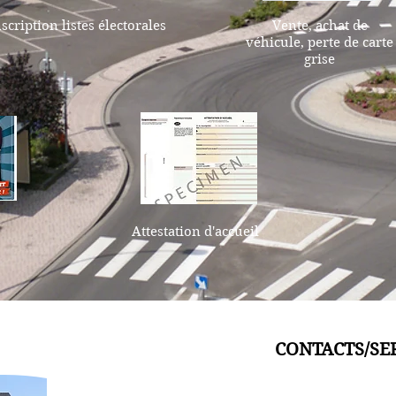
scription listes électorales
Vente, achat de
véhicule, perte de carte
grise
Attestation d'accueil
CONTACTS/SE