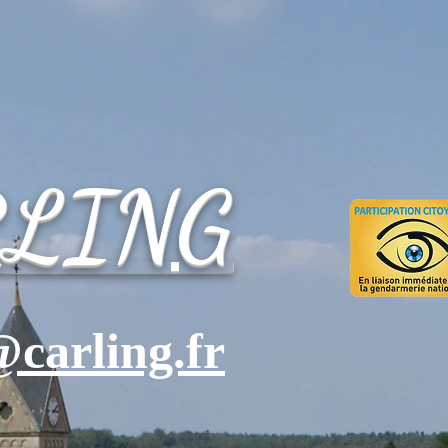
RLING
carling.fr