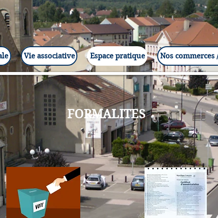
ale
Vie associative
Espace pratique
Nos commerces /
FORMALITES