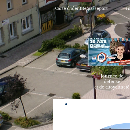
Carte d'identité/passeport
In
Journée de
défense
et de citoyenneté