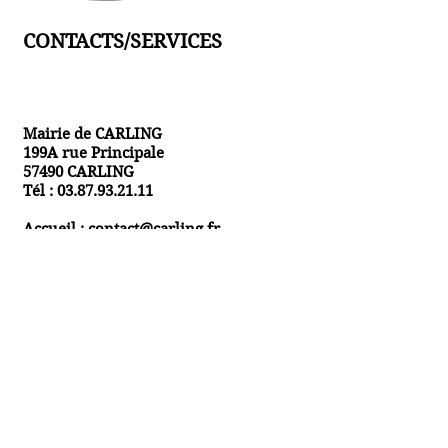
CONTACTS/SERVICES
Mairie de CARLING
199A rue Principale
57490 CARLING
Tél :
03.87.93.21.11
Accueil :
contact@carling.fr
Etat civil :
etatcivil2@carling.fr
ou
etatcivil@carling.fr
Secrétariat général :
secretariatgeneral@carling.fr
Comptabilité/paie/cimetière :
compta@carling.fr
Comptabilité/cimetière :
compta57123@carling.fr
Accueil périscolaire :
jeunesse@carling.fr