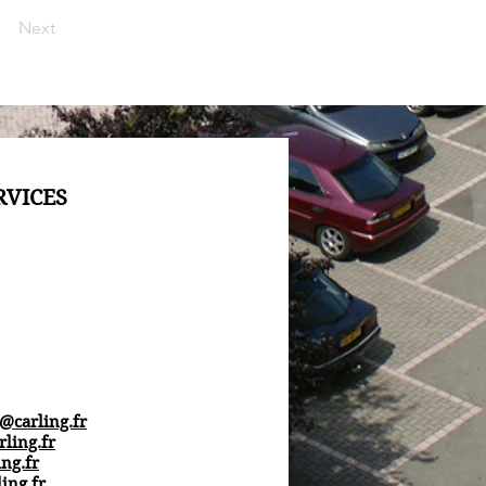
Next
RVICES
l@carling.fr
rling.fr
ng.fr
ing.fr