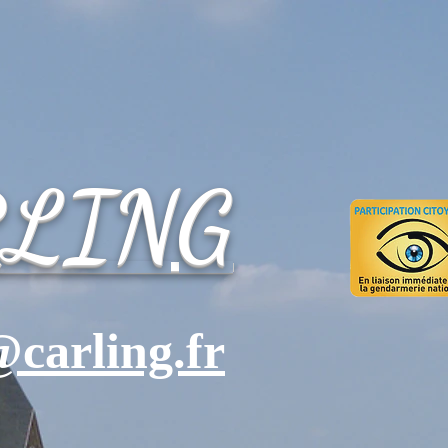
RLING
carling.fr