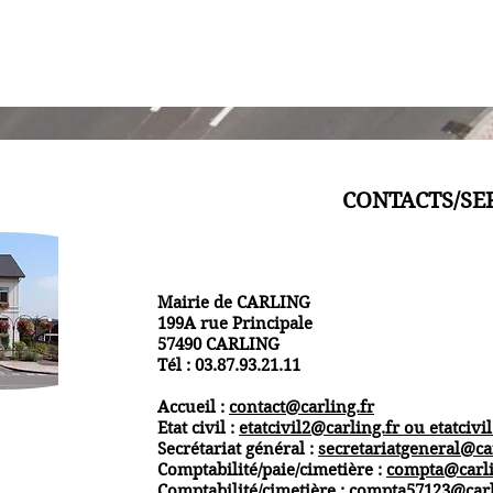
CONTACTS/SE
Mairie de CARLING
199A rue Principale
57490 CARLING
Tél : 03.87.93.21.11
Accueil :
contact@carling.fr
Etat civil :
etatcivil2@carling.fr ou
etatcivi
Secrétariat général :
secretariatgeneral@ca
Comptabilité/paie/cimetière :
compta@carli
Comptabilité/cimetière :
compta57123@carl