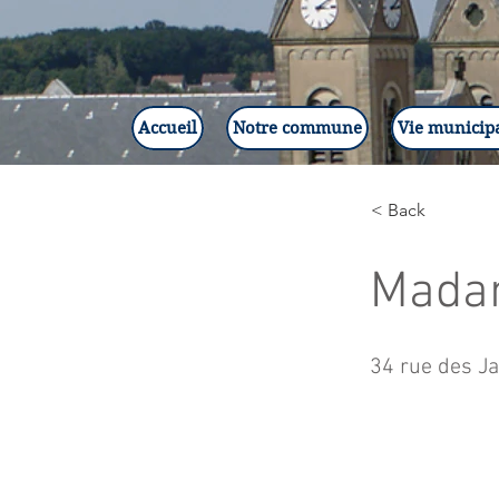
Accueil
Notre commune
Vie municip
< Back
Mada
34 rue des J