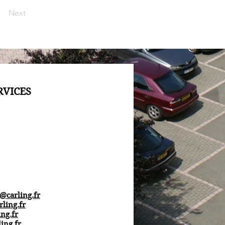
Next
RVICES
l@carling.fr
rling.fr
ng.fr
ing.fr