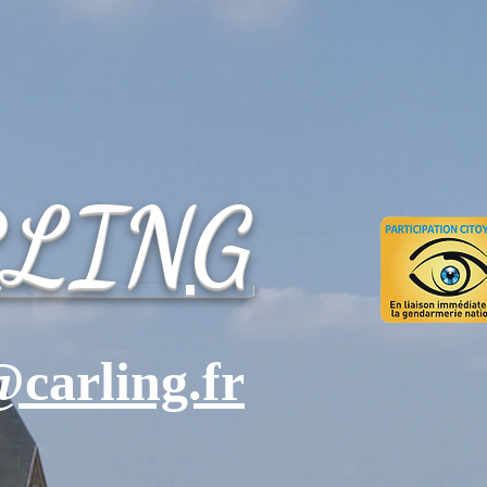
RLING
carling.fr