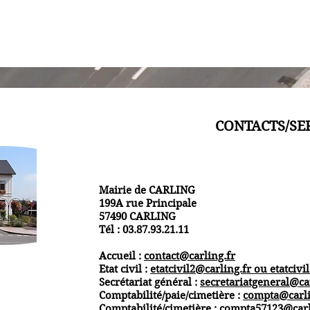
CONTACTS/SE
Mairie de CARLING
199A rue Principale
57490 CARLING
Tél : 03.87.93.21.11
Accueil :
contact@carling.fr
Etat civil :
etatcivil2@carling.fr ou
etatcivi
Secrétariat général :
secretariatgeneral@ca
Comptabilité/paie/cimetière :
compta@carli
Comptabilité/cimetière :
compta57123@carl