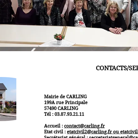
CONTACTS/SE
Mairie de CARLING
199A rue Principale
57490 CARLING
Tél : 03.87.93.21.11
Accueil :
contact@carling.fr
Etat civil :
etatcivil2@carling.fr ou
etatcivi
Secrétariat général :
secretariatgeneral@ca