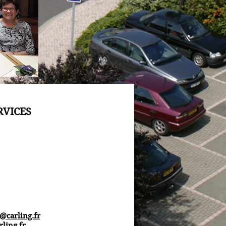
RVICES
l@carling.fr
rling.fr