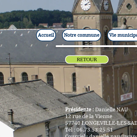
Accueil
Notre commune
Vie municip
RETOUR
Présidente :
Danielle NAU
12 rue de la Vienne
57740 LONGEVILLE-LES-SA
Tél : 06.73.53.25.51
Courriel :
danielle.nau@wan