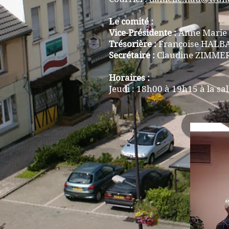
Le comité :
Vice-Présidente :
Anne Mari
Trésorière :
Françoise HAL
Secrétaire :
Claudine ZIMME
Horaires :
Jeudi : 18h00 à 19h15 à la sal