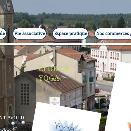
ale
Vie associative
Espace pratique
Nos commerces /
CLUB DE
YOGA
INT-AVOLD
adoo.fr