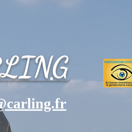
RLING
carling.fr