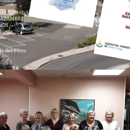
e AZAMBRE
BACH
R
le des Fêtes