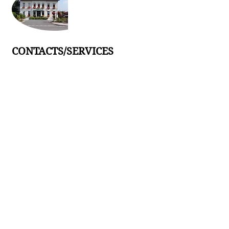
CONTACTS/SERVICES
Mairie de CARLING
199A rue Principale
57490 CARLING
Tél :
03.87.93.21.11
Accueil :
contact@carling.fr
Etat civil :
etatcivil2@carling.fr
ou
etatcivil@carling.fr
Secrétariat général :
secretariatgeneral@carling.fr
Comptabilité/paie/cimetière :
compta@carling.fr
Comptabilité/cimetière :
compta57123@carling.fr