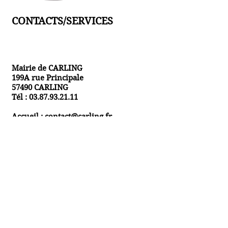
CONTACTS/SERVICES
Mairie de CARLING
199A rue Principale
57490 CARLING
Tél :
03.87.93.21.11
Accueil :
contact@carling.fr
Etat civil :
etatcivil2@carling.fr
ou
etatcivil@carling.fr
Secrétariat général :
secretariatgeneral@carling.fr
Comptabilité/paie/cimetière :
compta@carling.fr
Comptabilité/cimetière :
compta57123@carling.fr
Accueil périscolaire :
jeunesse@carling.fr