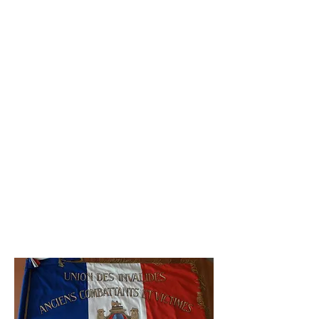
Président :
Paul DECMANN
23 rue de Lorraine
57490 CARLING
Tél :06.81.45.14.39
Le comité :
Président d’honneur :
Gaston
ADIER
Vice-président :
Eugène GORGES
Secrétaire :
Sonja HEMMER
Secrétaire adjoint :
Alfred MULLER
Trésorier :
Marcel HEMMER
Trésorier adjoint :
René KNEPPER
Porte-drapeaux :
Laurent NIVOIX,
Joseph LOSSON et Dominique
WEBER