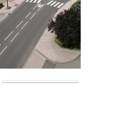
Rythm and gym propose la pratique
de la gymnastique rythmique pour
les enfants de 6 à 14 ans.
Les entraînements ont lieu au
gymnase :
- mercredi de 14h00 à 15h30 pour