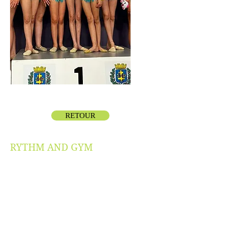
RETOUR
RYTHM AND GYM
P
résidente :
Ambre DEGRANGE
15 rue de la Chapelle
57730 LACHAMBRE
Tél : 06.07.99.47.99
Le comité :
Secrétaire :
Murielle VINGTANS